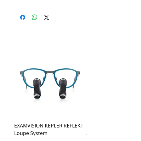
Catálogo del Producto:
English
EXAMVISION KEPLER REFLEKT
EXAMVISION KEPLER
Loupe System
ADVANCED Loupe Sys